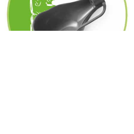
fechar
Entenda porque seu pet
precisa tomar água
Você já parou para pensar o que a
água representa para a saúde de
nossos pets?