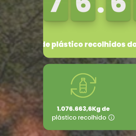
Kg
1.076.663,6
Kg de
plástico recolhido