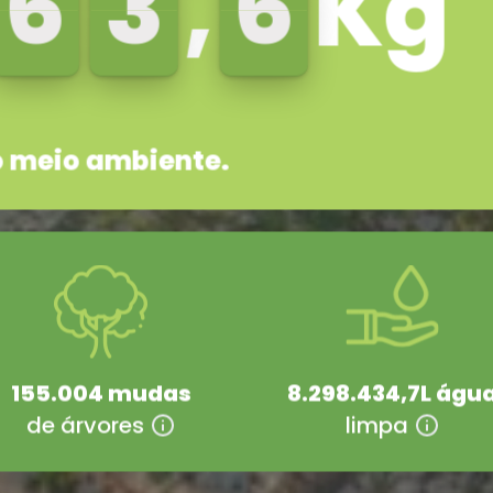
1
1
5
5
5
5
0
0
0
0
.
mudas de árvores plantadas
155.004
mudas
8.298.434,9
L águ
de árvores
limpa