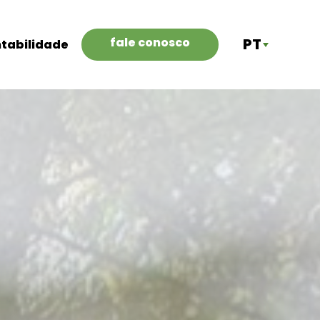
fale conosco
PT
ntabilidade
ES
EN