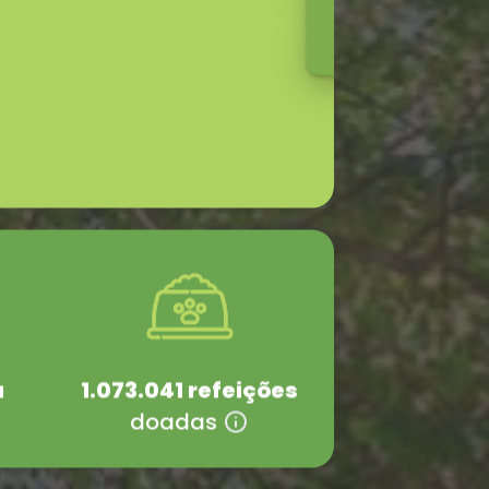
4
4
a
1.073.041
refeições
doadas