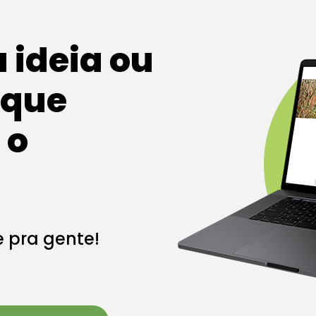
ideia ou
 que
 o
e pra gente!