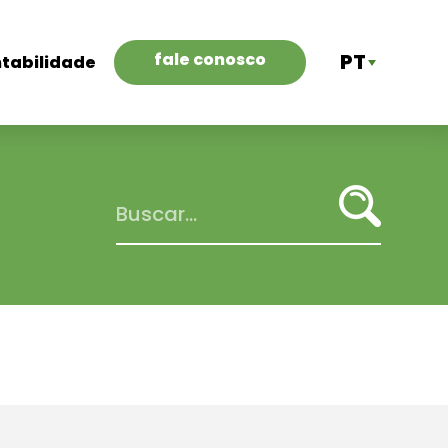
fale conosco
PT
ntabilidade
ES
EN